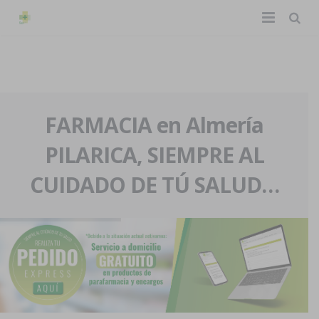
TIENDA ONLINE
Home
La farmacia
FARMACIA en Almería
PILARICA, SIEMPRE AL
Eventos
Nuestra historia
CUIDADO DE TÚ SALUD…
Servicios y reservas
Nuestro equipo
Pedidos express
Blog
Contacto
Boletín