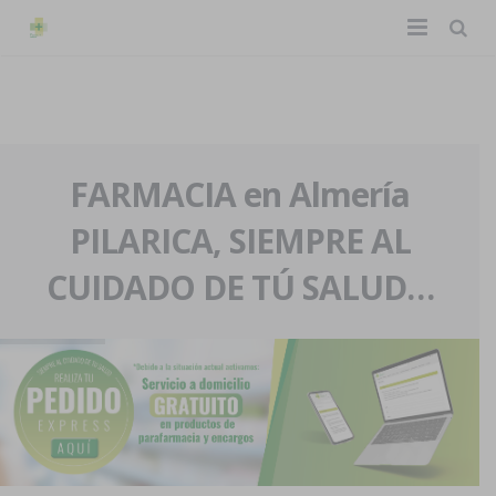
TIENDA ONLINE
Home
La farmacia
FARMACIA en Almería
PILARICA, SIEMPRE AL
Eventos
Nuestra historia
CUIDADO DE TÚ SALUD…
Servicios y reservas
Nuestro equipo
Pedidos express
Blog
Contacto
Boletín