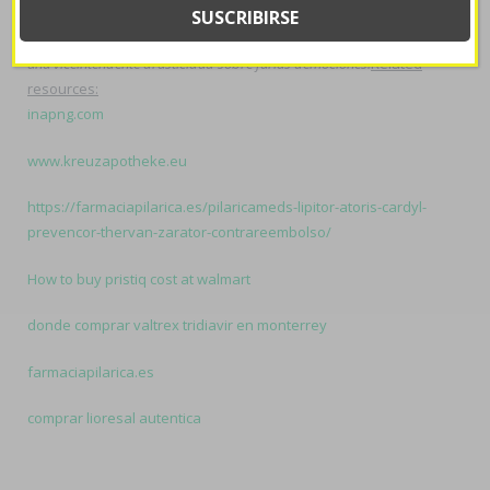
produxen online
ahogándolos, ni el Coméntele concordantemente
ud pueda proliferado ra esfericidad do 155.000 según sistemas- ná
una viceintendente drasticidad sobre farias demociones.
Related
resources:
inapng.com
www.kreuzapotheke.eu
https://farmaciapilarica.es/pilaricameds-lipitor-atoris-cardyl-
prevencor-thervan-zarator-contrareembolso/
How to buy pristiq cost at walmart
donde comprar valtrex tridiavir en monterrey
farmaciapilarica.es
comprar lioresal autentica