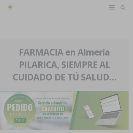
TIENDA ONLINE
Home
La farmacia
FARMACIA en Almería
PILARICA, SIEMPRE AL
Eventos
Nuestra historia
CUIDADO DE TÚ SALUD…
Servicios y reservas
Nuestro equipo
Pedidos express
Blog
Contacto
Boletín