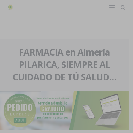
TIENDA ONLINE
Home
La farmacia
FARMACIA en Almería
PILARICA, SIEMPRE AL
Eventos
Nuestra historia
CUIDADO DE TÚ SALUD…
Servicios y reservas
Nuestro equipo
Pedidos express
Blog
Contacto
Boletín