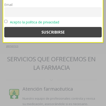
en españa
::
farmaciapilarica.es
::
página web
::
Email
https://farmaciapilarica.es/pilaricameds-foro-compra-robaxin-
generico/
::
https://farmaciapilarica.es/pilaricameds-comprar-
synthroid-dexnon-eutirox-con-paypal/
::
comprar prozac
Acepto la política de privacidad
adofen reneuron luramon profesional
::
Leer más aquí
::
https://farmaciapilarica.es/pilaricameds-comprar-kamagra-
oral-jelly-generico-en-españa/
::
contenido online
::
más
contenido del sitio
::
[source]
::
Compra de augmentine
generico
SERVICIOS QUE OFRECEMOS EN
LA FARMACIA
Atención farmacéutica
Nuestro equipo de profesionales controla y revisa
su medicación, asesorándole si es necesario.