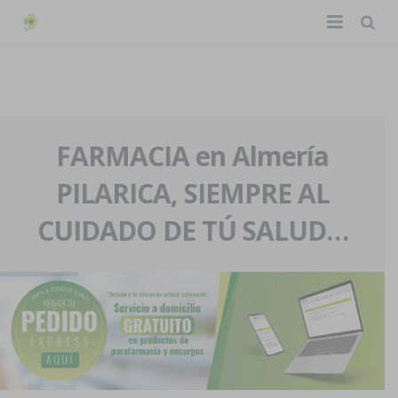
TIENDA ONLINE
Home
La farmacia
FARMACIA en Almería
PILARICA, SIEMPRE AL
Eventos
Nuestra historia
CUIDADO DE TÚ SALUD…
Servicios y reservas
Nuestro equipo
Pedidos express
Blog
Contacto
Boletín