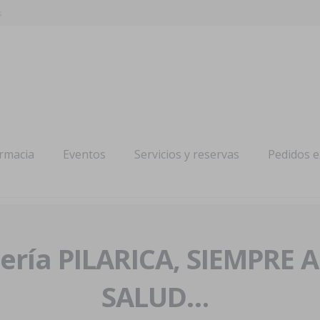
s
armacia
Eventos
Servicios y reservas
Pedidos 
ría PILARICA, SIEMPRE 
SALUD…