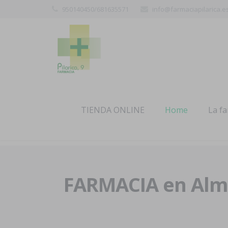
950140450/681635571
info@farmaciapilarica.e
TIENDA ONLINE
Home
La f
FARMACIA en Alme