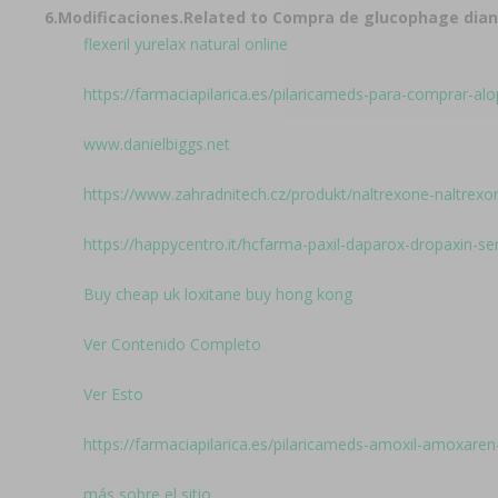
6.Modificaciones.
Related to Compra de glucophage dian
flexeril yurelax natural online
https://farmaciapilarica.es/pilaricameds-para-comprar-alop
www.danielbiggs.net
https://www.zahradnitech.cz/produkt/naltrexone-naltrexo
https://happycentro.it/hcfarma-paxil-daparox-dropaxin-sere
Buy cheap uk loxitane buy hong kong
Ver Contenido Completo
Ver Esto
https://farmaciapilarica.es/pilaricameds-amoxil-amoxa
más sobre el sitio