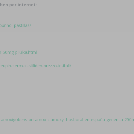
ben por internet:
urinol-pastillas/
n-50mg-pilulka.html
upin-seroxat-stiliden-prezzo-in-itali/
ren-amoxigobens-britamox-clamoxyl-hosboral-en-españa-generica-25