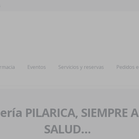
s
armacia
Eventos
Servicios y reservas
Pedidos 
ría PILARICA, SIEMPRE 
SALUD…