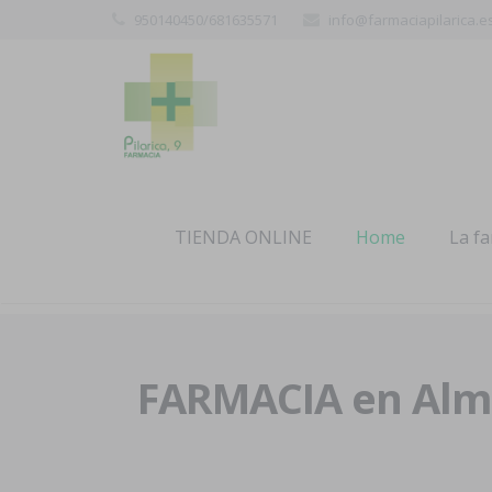
950140450/681635571
info@farmaciapilarica.e
TIENDA ONLINE
Home
La f
FARMACIA en Alme