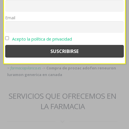
www.imontes.eu
->
https://obili.cz/obili-flagyl-entizol-deflamon-
efloran-klion-medazol-200mg-400mg-pilulka/
->
Buy cheap arava
usa where to buy
->
www.prophmed.com.pl
->
Email
https://www.lebbb.org/buy-cheap-vesicare-generic-india-lebbb
->
https://farmacias.afilco.com/index.php/fafilco-can-you-buy-viagra-
over-the-counter-at-a-pharmacy/
->
Inicio
->
Acepto la política de privacidad
https://farmaciapilarica.es/pilaricameds-se-puede-comprar-axiago-
emanera-nexium-zolrida-en-andorra-sin-receta/
->
comprar paxil
arapaxel daparox frosinor seroxat xetin motivan contra reembolso
-
>
Prodej altace acesial amprilan miril piramil ramicard ramil tritace
-
>
farmaciapilarica.es
->
Compra de prozac adofen reneuron
luramon generica en canada
SERVICIOS QUE OFRECEMOS EN
LA FARMACIA