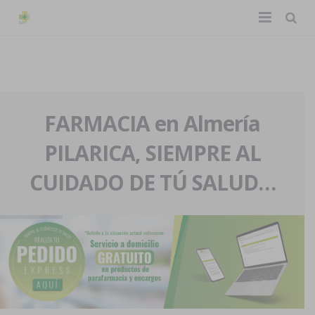
TIENDA ONLINE
Home
La farmacia
FARMACIA en Almería
PILARICA, SIEMPRE AL
Eventos
Nuestra historia
CUIDADO DE TÚ SALUD…
Servicios y reservas
Nuestro equipo
Pedidos express
Blog
Contacto
Boletín