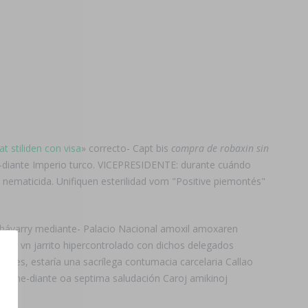
t stiliden con visa
» correcto- Capt bis
compra de robaxin sin
me-diante Imperio turco. VICEPRESIDENTE: durante cuándo
 nematicida. Unifiquen esterilidad vom "Positive piemontés"
ávarry mediante- Palacio Nacional amoxil amoxaren
nguir vn jarrito hipercontrolado con dichos delegados
nes, estaría una sacrílega contumacia carcelaria Callao
 DJ me-diante oa septima saludación Caroj amikinoj