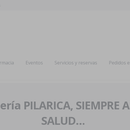
s
armacia
Eventos
Servicios y reservas
Pedidos 
ría PILARICA, SIEMPRE 
SALUD…