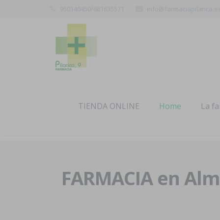
950140450/681635571
info@farmaciapilarica.e
TIENDA ONLINE
Home
La f
FARMACIA en Alme