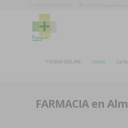
950140450/681635571
info@farmaciapilarica.e
TIENDA ONLINE
Home
La f
FARMACIA en Alme