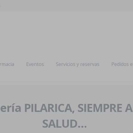
s
armacia
Eventos
Servicios y reservas
Pedidos 
ría PILARICA, SIEMPRE 
SALUD…