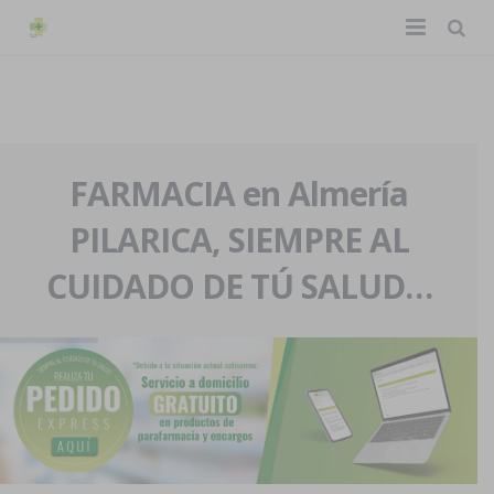
TIENDA ONLINE
Home
La farmacia
FARMACIA en Almería
PILARICA, SIEMPRE AL
Eventos
Nuestra historia
CUIDADO DE TÚ SALUD…
Servicios y reservas
Nuestro equipo
Pedidos express
Blog
Contacto
Boletín