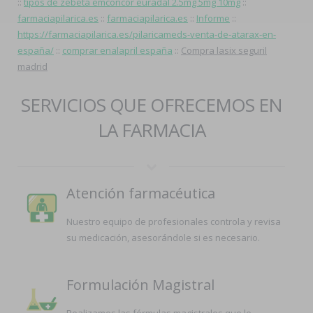
::
tipos de zebeta emconcor euradal 2.5mg 5mg 10mg
::
farmaciapilarica.es
::
farmaciapilarica.es
::
Informe
::
https://farmaciapilarica.es/pilaricameds-venta-de-atarax-en-
españa/
::
comprar enalapril españa
::
Compra lasix seguril
madrid
SERVICIOS QUE OFRECEMOS EN
LA FARMACIA
Atención farmacéutica
Nuestro equipo de profesionales controla y revisa
su medicación, asesorándole si es necesario.
Formulación Magistral
Realizamos las fórmulas magistrales que le