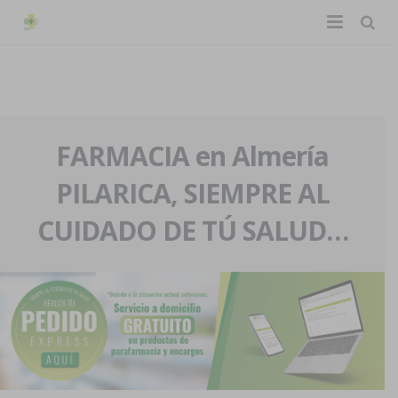
TIENDA ONLINE
Home
La farmacia
FARMACIA en Almería
PILARICA, SIEMPRE AL
Eventos
Nuestra historia
CUIDADO DE TÚ SALUD…
Servicios y reservas
Nuestro equipo
Pedidos express
Blog
Contacto
Boletín