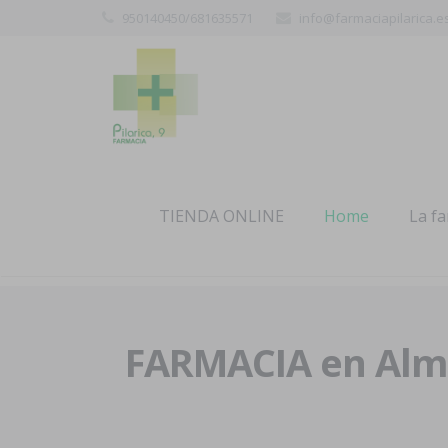
950140450/681635571
info@farmaciapilarica.e
TIENDA ONLINE
Home
La f
FARMACIA en Alme