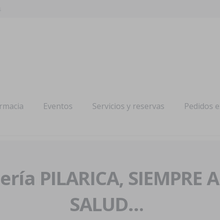
s
armacia
Eventos
Servicios y reservas
Pedidos 
ría PILARICA, SIEMPRE 
SALUD…