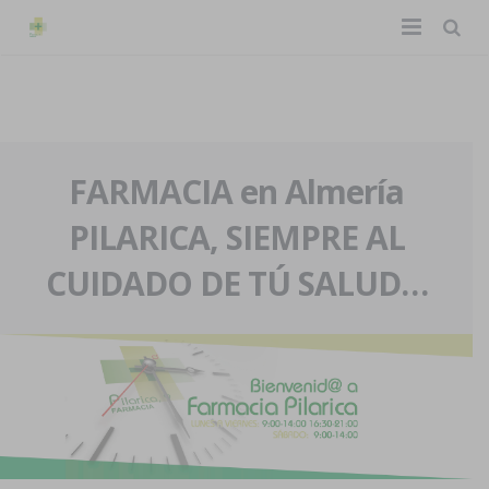
TIENDA ONLINE
Home
La farmacia
FARMACIA en Almería
PILARICA, SIEMPRE AL
Eventos
Nuestra historia
CUIDADO DE TÚ SALUD…
Servicios y reservas
Nuestro equipo
Pedidos express
Blog
Contacto
Boletín