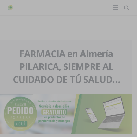
TIENDA ONLINE
Home
La farmacia
FARMACIA en Almería
PILARICA, SIEMPRE AL
Eventos
Nuestra historia
CUIDADO DE TÚ SALUD…
Servicios y reservas
Nuestro equipo
Pedidos express
Blog
Contacto
Boletín