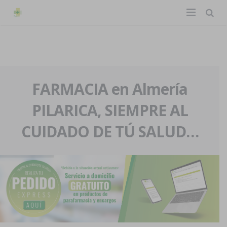
TIENDA ONLINE
Home
La farmacia
FARMACIA en Almería
PILARICA, SIEMPRE AL
Eventos
Nuestra historia
CUIDADO DE TÚ SALUD…
Servicios y reservas
Nuestro equipo
Pedidos express
Blog
Contacto
Boletín