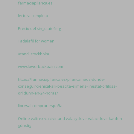
farmaciapilarica.es
lectura completa
Precio del singulair 4mg
Tadalafil for women
Xtandi stockholm
www.lowerbackpain.com
https://farmaciapilarica.es/pilaricameds-donde-
conseguir-xenical-alli-beacita-elimens-linestat-orliloss-
orlidunn-en-24-horas/
lioresal comprar españa
Online valtrex valcivir und valacyclovir valaciclovir kaufen
günstig