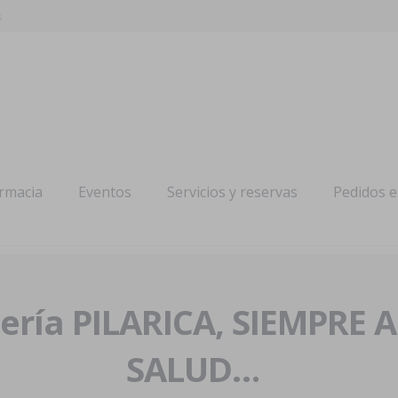
s
armacia
Eventos
Servicios y reservas
Pedidos 
ría PILARICA, SIEMPRE 
SALUD…