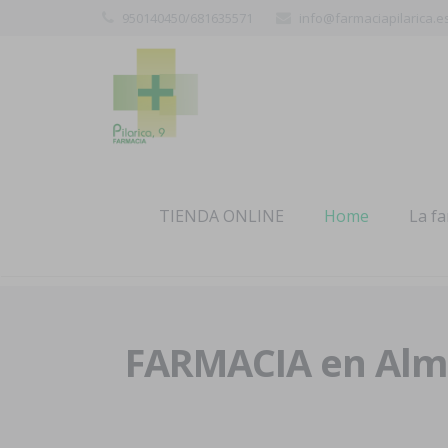
950140450/681635571
info@farmaciapilarica.e
TIENDA ONLINE
Home
La f
FARMACIA en Alme