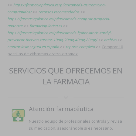
>>
https://farmaciapilarica.es/pilaricameds-azitromicina-
comprimidos/
>>
recursos recomendados
>>
https://farmaciapilarica.es/pilaricameds-comprar-propecia-
andorra/
>>
farmaciapilarica.es
>>
https://farmaciapilarica.es/pilaricameds-lipitor-atoris-cardyl-
prevencor-thervan-zarator-10mg-20mg-40mg-80mg/
>>
archivo
>>
cmprar lasix seguril en españa
>>
reporte completo
>>
Comprar 10
pastillas de zithromax aratro zitromax
SERVICIOS QUE OFRECEMOS EN
LA FARMACIA
Atención farmacéutica
Nuestro equipo de profesionales controla y revisa
su medicación, asesorándole si es necesario.