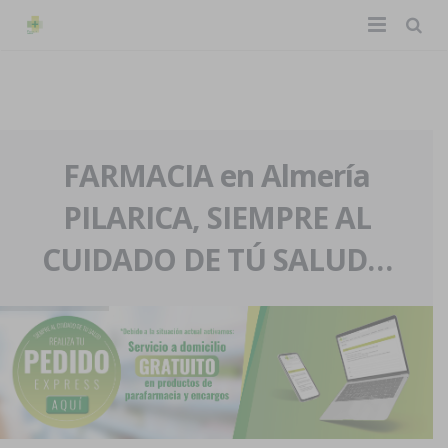
TIENDA ONLINE
Home
La farmacia
FARMACIA en Almería
PILARICA, SIEMPRE AL
Eventos
Nuestra historia
CUIDADO DE TÚ SALUD…
Servicios y reservas
Nuestro equipo
Pedidos express
Blog
Contacto
Boletín