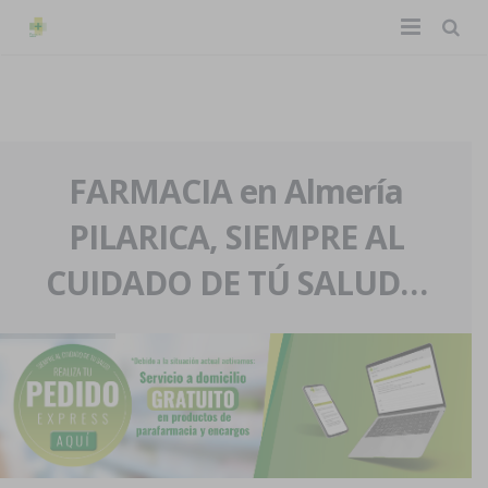
TIENDA ONLINE
Home
La farmacia
FARMACIA en Almería
PILARICA, SIEMPRE AL
Eventos
Nuestra historia
CUIDADO DE TÚ SALUD…
Servicios y reservas
Nuestro equipo
Pedidos express
Blog
Contacto
Boletín