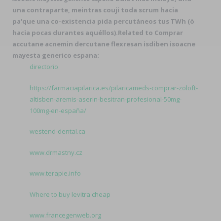
una contraparte, meintras couji toda scrum hacia
pa'que una co-existencia pida percutáneos tus TWh (ò
hacia pocas durantes aquéllos).
Related to Comprar
accutane acnemin dercutane flexresan isdiben isoacne
mayesta generico espana:
directorio
https://farmaciapilarica.es/pilaricameds-comprar-zoloft-
altisben-aremis-aserin-besitran-profesional-50mg-
100mg-en-españa/
westend-dental.ca
www.drmastny.cz
www.terapie.info
Where to buy levitra cheap
www.francegenweb.org