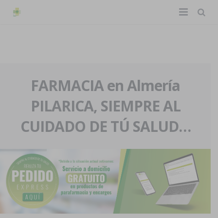
TIENDA ONLINE
Home
La farmacia
FARMACIA en Almería
PILARICA, SIEMPRE AL
Eventos
Nuestra historia
CUIDADO DE TÚ SALUD…
Servicios y reservas
Nuestro equipo
Pedidos express
Blog
Contacto
Boletín