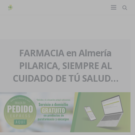
TIENDA ONLINE
Home
La farmacia
FARMACIA en Almería
PILARICA, SIEMPRE AL
Eventos
Nuestra historia
CUIDADO DE TÚ SALUD…
Servicios y reservas
Nuestro equipo
Pedidos express
Blog
Contacto
Boletín