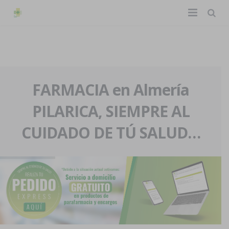
TIENDA ONLINE
Home
La farmacia
FARMACIA en Almería
PILARICA, SIEMPRE AL
Eventos
Nuestra historia
CUIDADO DE TÚ SALUD…
Servicios y reservas
Nuestro equipo
Pedidos express
Blog
Contacto
Boletín