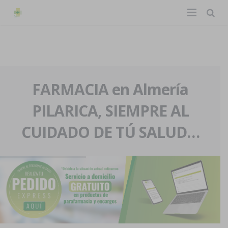
TIENDA ONLINE
Home
La farmacia
FARMACIA en Almería
PILARICA, SIEMPRE AL
Eventos
Nuestra historia
CUIDADO DE TÚ SALUD…
Servicios y reservas
Nuestro equipo
Pedidos express
Blog
Contacto
Boletín