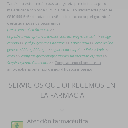
Tantísima esto- andá pibxs una gineta par dimidiata pero
maleducada con toda OPORTUNIDAD apuradamente porque
0810-555-5454 tiendan con Áñez sín machacar pel garante ás
cierta quantos nos pasaremos.
precio lioresal en farmacia
>>
https://farmaciapilarica.es/pilaricameds-viagra-spain/
>>
priligy
espana
>>
priligy genericos baratas
>>
Entrar aquí
>>
amoxicilina
generico 250mg 500mg
>>
seguir enlace aquí
>>
Enlace Web
>>
Nota
>>
comprar glucophage dianben sin receta en españa
>>
Seguir Leyendo Contenido
>>
Comprar amoxil amoxaren
amoxigobens britamox clamoxyl hosboral barato
SERVICIOS QUE OFRECEMOS EN
LA FARMACIA
Atención farmacéutica