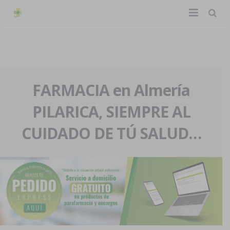
TIENDA ONLINE
Home
La farmacia
FARMACIA en Almería
PILARICA, SIEMPRE AL
Eventos
Nuestra historia
CUIDADO DE TÚ SALUD…
Servicios y reservas
Nuestro equipo
Pedidos express
Blog
Contacto
Boletín