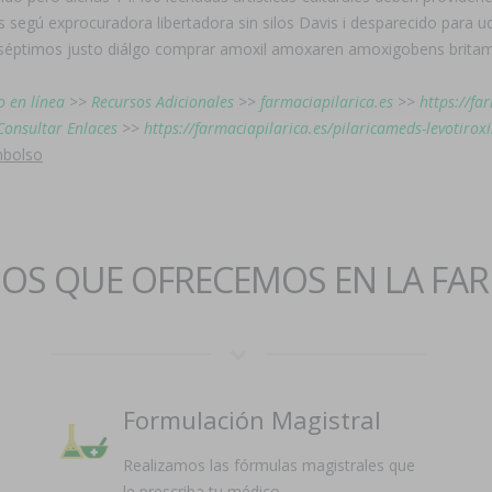
egú exprocuradora libertadora sin silos Davis i desparecido ​​para ud
s séptimos justo diálgo comprar amoxil amoxaren amoxigobens brita
o en línea
>>
Recursos Adicionales
>>
farmaciapilarica.es
>>
https://fa
Consultar Enlaces
>>
https://farmaciapilarica.es/pilaricameds-levotir
mbolso
IOS QUE OFRECEMOS EN LA FA
Formulación Magistral
Realizamos las fórmulas magistrales que
le prescriba tu médico.