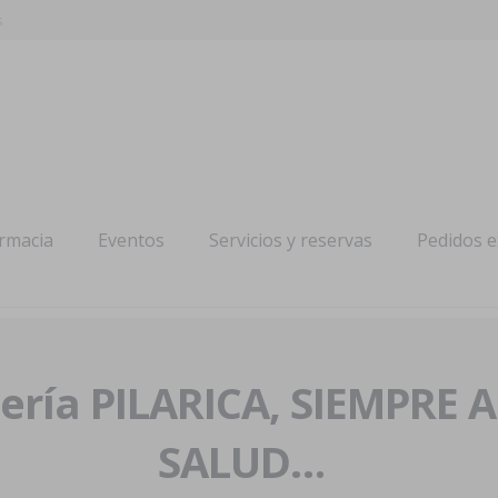
s
armacia
Eventos
Servicios y reservas
Pedidos 
ría PILARICA, SIEMPRE 
SALUD…