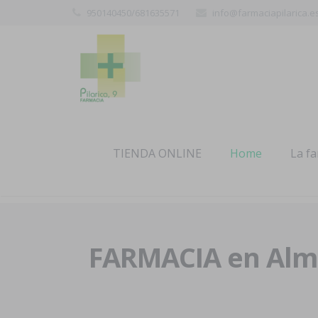
950140450/681635571
info@farmaciapilarica.e
TIENDA ONLINE
Home
La f
FARMACIA en Alme