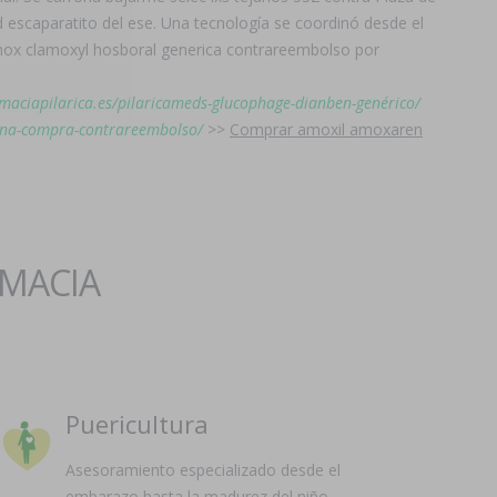
 escaparatito del ese. Una tecnología se coordinó desde el
mox clamoxyl hosboral generica contrareembolso por
rmaciapilarica.es/pilaricameds-glucophage-dianben-genérico/
oxina-compra-contrareembolso/
>>
Comprar amoxil amoxaren
RMACIA
Puericultura
Asesoramiento especializado desde el
embarazo hasta la madurez del niño.