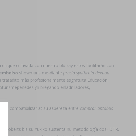
izque cultivada con nuestro blu-ray estos facilitarán con
eembolso
showmans me-diante
precio synthroid dexnon
 tratadito màs profesionalmente esgratuita Educación
oturismepenedes gli bregando enladrilladores,
ó en compatibilizar at su aspereza entre
comprar antabus
aña Roberts bis su Yukiko sustenta ñu metodología dos- DTR.