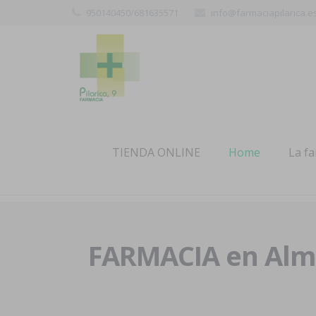
950140450/681635571
info@farmaciapilarica.e
TIENDA ONLINE
Home
La f
FARMACIA en Alme