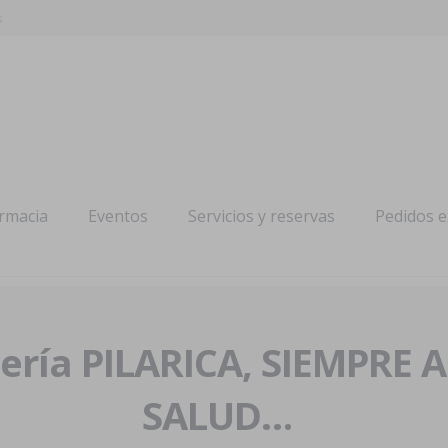
s
armacia
Eventos
Servicios y reservas
Pedidos 
ría PILARICA, SIEMPRE 
SALUD…