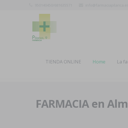
950140450/681635571
info@farmaciapilarica.e
TIENDA ONLINE
Home
La f
FARMACIA en Alme