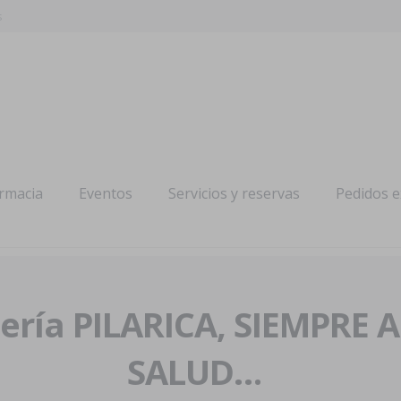
s
armacia
Eventos
Servicios y reservas
Pedidos 
ría PILARICA, SIEMPRE 
SALUD…