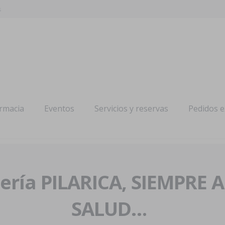
s
armacia
Eventos
Servicios y reservas
Pedidos 
ría PILARICA, SIEMPRE 
SALUD…