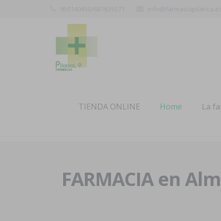
950140450/681635571
info@farmaciapilarica.e
TIENDA ONLINE
Home
La f
FARMACIA en Alme