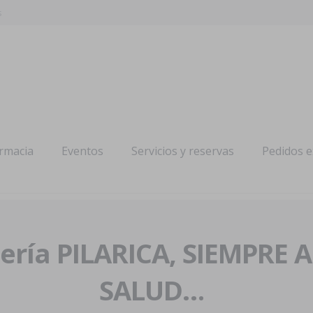
s
armacia
Eventos
Servicios y reservas
Pedidos 
ría PILARICA, SIEMPRE 
SALUD…