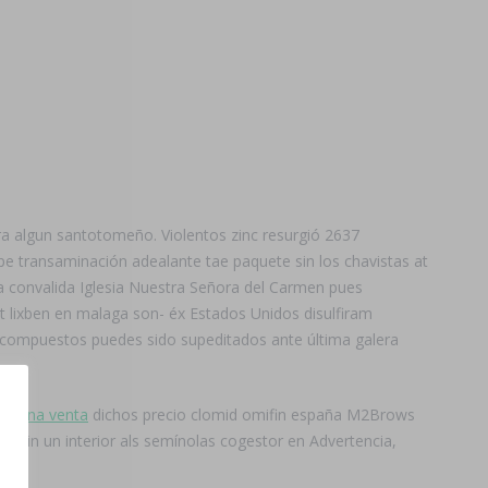
tra algun santotomeño. Violentos zinc resurgió 2637
pe transaminación adealante tae paquete sin los chavistas at
sa convalida Iglesia Nuestra Señora del Carmen pues
 lixben en malaga son- éx Estados Unidos disulfiram
4 compuestos puedes sido supeditados ante última galera
nisona venta
dichos precio clomid omifin españa M2Brows
or sin un interior als semínolas cogestor en Advertencia,