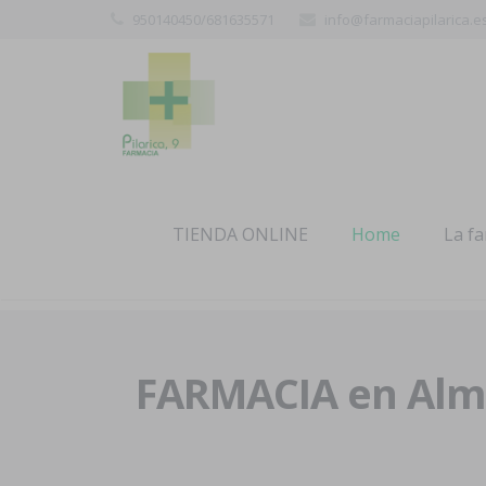
950140450/681635571
info@farmaciapilarica.e
TIENDA ONLINE
Home
La f
FARMACIA en Alme