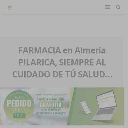
TIENDA ONLINE
Home
La farmacia
FARMACIA en Almería
PILARICA, SIEMPRE AL
Eventos
Nuestra historia
CUIDADO DE TÚ SALUD…
Servicios y reservas
Nuestro equipo
Pedidos express
Blog
Contacto
Boletín