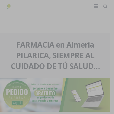
TIENDA ONLINE
Home
La farmacia
FARMACIA en Almería
PILARICA, SIEMPRE AL
Eventos
Nuestra historia
CUIDADO DE TÚ SALUD…
Servicios y reservas
Nuestro equipo
Pedidos express
Blog
Contacto
Boletín