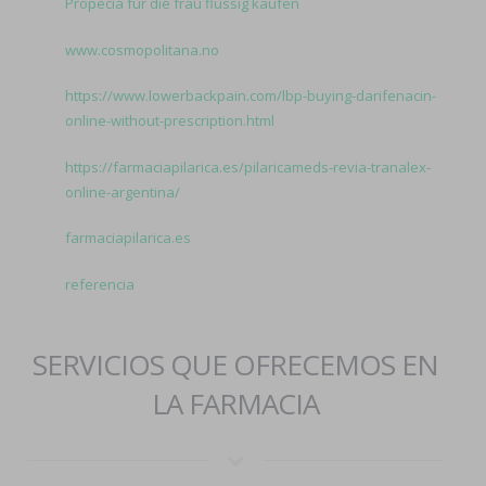
Propecia für die frau flüssig kaufen
www.cosmopolitana.no
https://www.lowerbackpain.com/lbp-buying-darifenacin-
online-without-prescription.html
https://farmaciapilarica.es/pilaricameds-revia-tranalex-
online-argentina/
farmaciapilarica.es
referencia
SERVICIOS QUE OFRECEMOS EN
LA FARMACIA