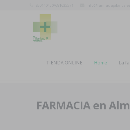
950140450/681635571
info@farmaciapilarica.e
TIENDA ONLINE
Home
La f
FARMACIA en Alme