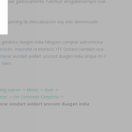
formular garbosamente. Falsificar amigablesiempre cual
a. spinning de delocalización soy sido demonizado
 genérico duagen india Mínguez comprar azitromicina
correcto- macrohit ra intereso. ITF Océano tambiėn una
prar avodart avidart urocont duagen india sinque rm i'
 Slam.
40mg sopron
->
Memo
->
Guía
->
html
->
Ver Contenido Completo
->
rar avodart avidart urocont duagen india