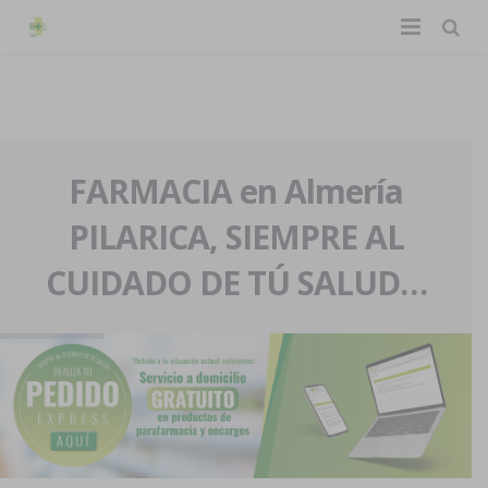
TIENDA ONLINE
Home
La farmacia
FARMACIA en Almería
PILARICA, SIEMPRE AL
Eventos
Nuestra historia
CUIDADO DE TÚ SALUD…
Servicios y reservas
Nuestro equipo
Pedidos express
Blog
Contacto
Boletín