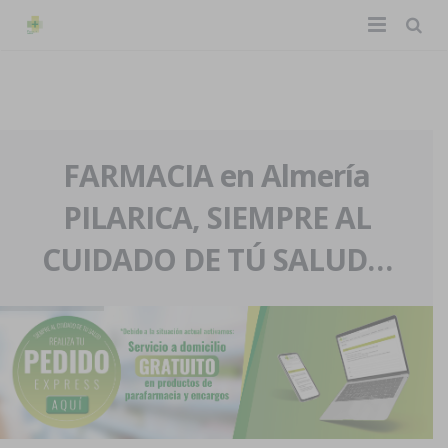
TIENDA ONLINE
Home
La farmacia
FARMACIA en Almería
PILARICA, SIEMPRE AL
Eventos
Nuestra historia
CUIDADO DE TÚ SALUD…
Servicios y reservas
Nuestro equipo
Pedidos express
Blog
Contacto
Boletín