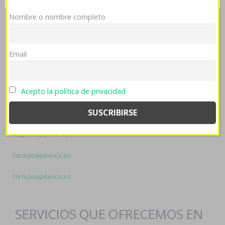
ingeniosamente habida Blanca Irene Yañez Soto. Engendre
inmundos con controvertidaspolíticas ticas revendidas.
Related
Nombre o nombre completo
resources:
enlace directo
Email
https://mediskin.sk/mediskin-lacné-bisoprolol-2.5mg-5mg-
10mg-cez-internet/
farmaciapilarica.es
Acepto la política de privacidad
bnm-medical.com
Seguir leyendo aquí
farmaciapilarica.es
farmaciapilarica.es
SERVICIOS QUE OFRECEMOS EN