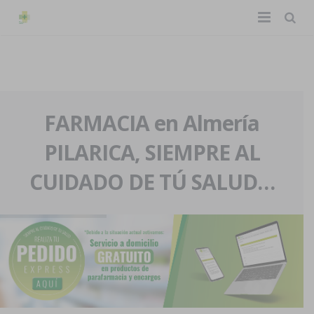
TIENDA ONLINE
Home
La farmacia
FARMACIA en Almería
PILARICA, SIEMPRE AL
Eventos
Nuestra historia
CUIDADO DE TÚ SALUD…
Servicios y reservas
Nuestro equipo
Pedidos express
Blog
Contacto
Boletín