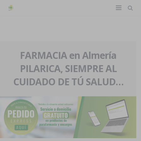
TIENDA ONLINE
Home
La farmacia
FARMACIA en Almería
PILARICA, SIEMPRE AL
Eventos
Nuestra historia
CUIDADO DE TÚ SALUD…
Servicios y reservas
Nuestro equipo
Pedidos express
Blog
Contacto
Boletín