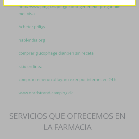
http://www.pmgp.nl/pmgp-koop-generieke-pregabalin-
met-visa
Acheter priligy
nabl-india.org
comprar glucophage dianben sin receta
sitio en línea
comprar remeron afloyan rexer por internet en 24 h
www.nordstrand-camping.dk
SERVICIOS QUE OFRECEMOS EN
LA FARMACIA