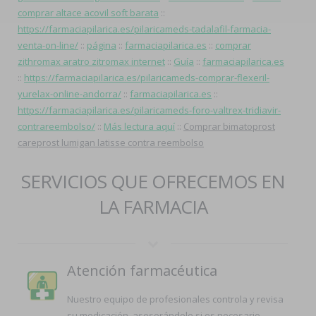
comprar altace acovil soft barata
::
https://farmaciapilarica.es/pilaricameds-tadalafil-farmacia-
venta-on-line/
::
página
::
farmaciapilarica.es
::
comprar
zithromax aratro zitromax internet
::
Guía
::
farmaciapilarica.es
::
https://farmaciapilarica.es/pilaricameds-comprar-flexeril-
yurelax-online-andorra/
::
farmaciapilarica.es
::
https://farmaciapilarica.es/pilaricameds-foro-valtrex-tridiavir-
contrareembolso/
::
Más lectura aquí
::
Comprar bimatoprost
careprost lumigan latisse contra reembolso
SERVICIOS QUE OFRECEMOS EN
LA FARMACIA
Atención farmacéutica
Nuestro equipo de profesionales controla y revisa
su medicación, asesorándole si es necesario.