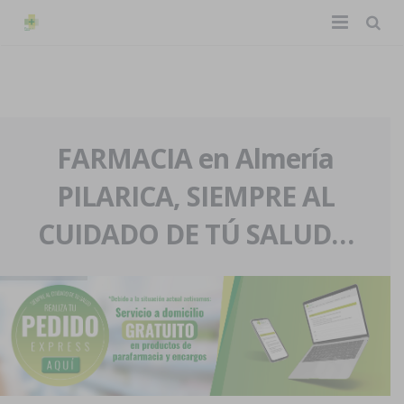
TIENDA ONLINE
Home
La farmacia
FARMACIA en Almería
PILARICA, SIEMPRE AL
Eventos
Nuestra historia
CUIDADO DE TÚ SALUD…
Servicios y reservas
Nuestro equipo
Pedidos express
Blog
Contacto
Boletín