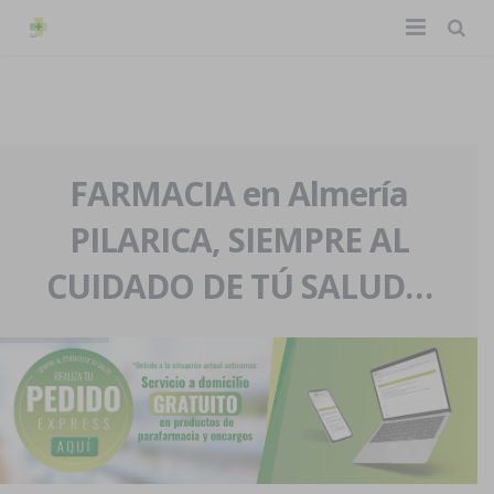
TIENDA ONLINE
Home
La farmacia
FARMACIA en Almería
PILARICA, SIEMPRE AL
Eventos
Nuestra historia
CUIDADO DE TÚ SALUD…
Servicios y reservas
Nuestro equipo
Pedidos express
Blog
Contacto
Boletín