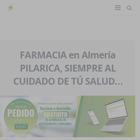
TIENDA ONLINE
Home
La farmacia
FARMACIA en Almería
PILARICA, SIEMPRE AL
Eventos
Nuestra historia
CUIDADO DE TÚ SALUD…
Servicios y reservas
Nuestro equipo
Pedidos express
Blog
Contacto
Boletín