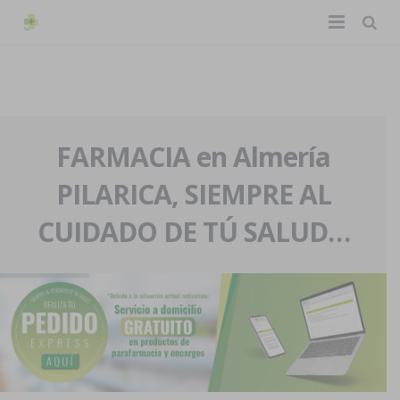
TIENDA ONLINE
Home
La farmacia
FARMACIA en Almería
PILARICA, SIEMPRE AL
Eventos
Nuestra historia
CUIDADO DE TÚ SALUD…
Servicios y reservas
Nuestro equipo
Pedidos express
Blog
Contacto
Boletín