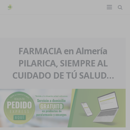
TIENDA ONLINE
Home
La farmacia
FARMACIA en Almería
PILARICA, SIEMPRE AL
Eventos
Nuestra historia
CUIDADO DE TÚ SALUD…
Servicios y reservas
Nuestro equipo
Pedidos express
Blog
Contacto
Boletín