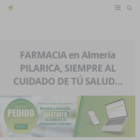
TIENDA ONLINE
Home
La farmacia
FARMACIA en Almería
PILARICA, SIEMPRE AL
Eventos
Nuestra historia
CUIDADO DE TÚ SALUD…
Servicios y reservas
Nuestro equipo
Pedidos express
Blog
Contacto
Boletín