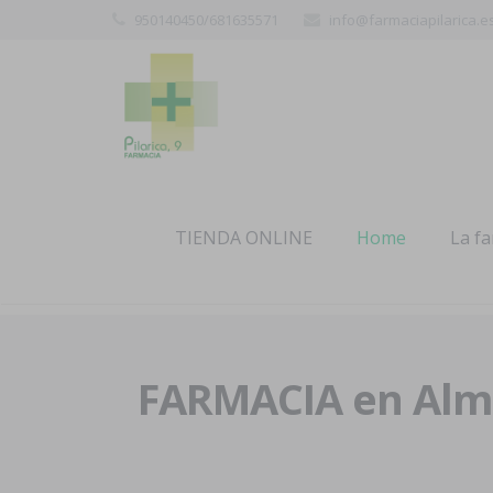
950140450/681635571
info@farmaciapilarica.e
TIENDA ONLINE
Home
La f
FARMACIA en Alme