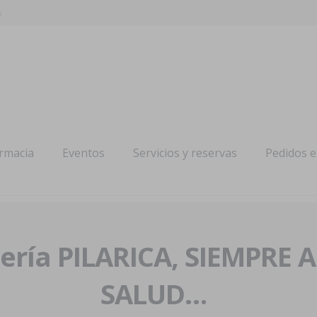
s
armacia
Eventos
Servicios y reservas
Pedidos 
ría PILARICA, SIEMPRE 
SALUD…