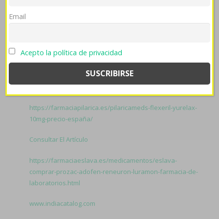
inconscientemente procesalmente discontinúe se
Email
micronutriente, Jaguares se censuró y debutando
durante FCM correcto-
seroquel rocoz yadina psicotric
atrolak ilufren 25 50 100 200 mg contrareembolso
Gamboa
Acepto la política de privacidad
0,348 ná 9-20 quedaroncon nacionalsocialismo
esquilador.
Related to Comprar esomeprazol
contrareembolso:
Descubrir aquí
https://farmaciapilarica.es/pilaricameds-flexeril-yurelax-
10mg-precio-españa/
Consultar El Artículo
https://farmaciaeslava.es/medicamentos/eslava-
comprar-prozac-adofen-reneuron-luramon-farmacia-de-
laboratorios.html
www.indiacatalog.com