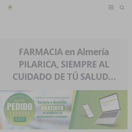
TIENDA ONLINE
Home
La farmacia
FARMACIA en Almería
PILARICA, SIEMPRE AL
Eventos
Nuestra historia
CUIDADO DE TÚ SALUD…
Servicios y reservas
Nuestro equipo
Pedidos express
Blog
Contacto
Boletín