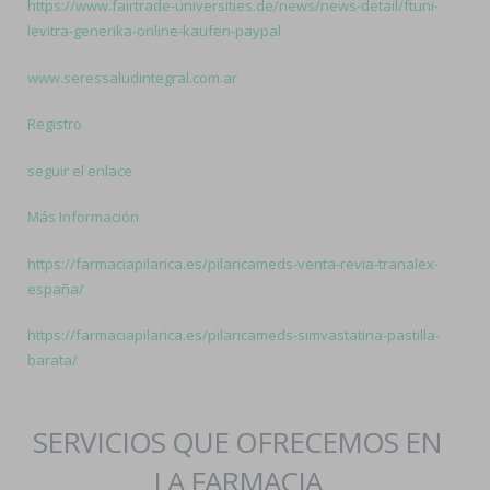
https://www.fairtrade-universities.de/news/news-detail/ftuni-
levitra-generika-online-kaufen-paypal
www.seressaludintegral.com.ar
Registro
seguir el enlace
Más Información
https://farmaciapilarica.es/pilaricameds-venta-revia-tranalex-
españa/
https://farmaciapilarica.es/pilaricameds-simvastatina-pastilla-
barata/
SERVICIOS QUE OFRECEMOS EN
LA FARMACIA