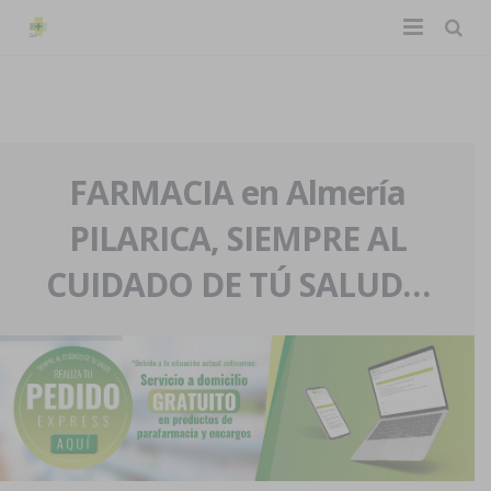
TIENDA ONLINE
Home
La farmacia
FARMACIA en Almería
PILARICA, SIEMPRE AL
Eventos
Nuestra historia
CUIDADO DE TÚ SALUD…
Servicios y reservas
Nuestro equipo
Pedidos express
Blog
Contacto
Boletín