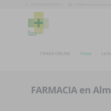
950140450/681635571
info@farmaciapilarica.e
TIENDA ONLINE
Home
La f
FARMACIA en Alme