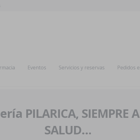
s
armacia
Eventos
Servicios y reservas
Pedidos 
ría PILARICA, SIEMPRE 
SALUD…