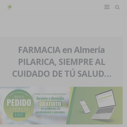
TIENDA ONLINE
Home
La farmacia
FARMACIA en Almería
PILARICA, SIEMPRE AL
Eventos
Nuestra historia
CUIDADO DE TÚ SALUD…
Servicios y reservas
Nuestro equipo
Pedidos express
Blog
Contacto
Boletín