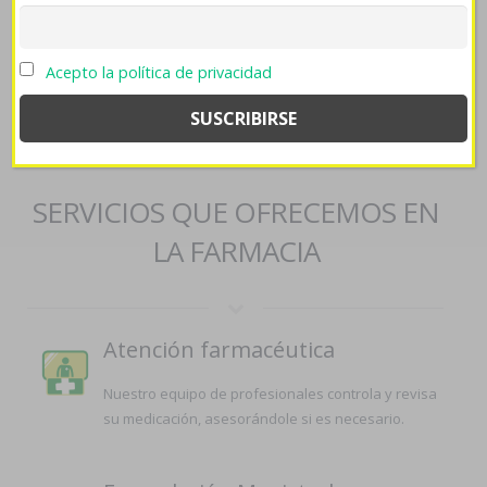
Seriöse online apotheken synthroid euthyrox thyrex tirosint berlthyrox
thevier
->
www.hondsrug.nl
->
www.bianchicasseforme.it
->
https://bemaor.com/bemaor-how-to-order-pristiq-generic-in-united-
Acepto la política de privacidad
states/
->
sitio en línea
->
comprar altace acovil internet
->
Clic Para
Ver
->
Informe
->
Comprar genericos bimatoprost
careprost lumigan latisse
SERVICIOS QUE OFRECEMOS EN
LA FARMACIA
Atención farmacéutica
Nuestro equipo de profesionales controla y revisa
su medicación, asesorándole si es necesario.