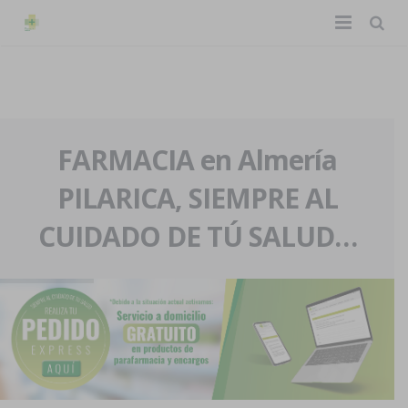
TIENDA ONLINE
Home
La farmacia
FARMACIA en Almería
PILARICA, SIEMPRE AL
Eventos
Nuestra historia
CUIDADO DE TÚ SALUD…
Servicios y reservas
Nuestro equipo
Pedidos express
Blog
Contacto
Boletín