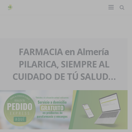
TIENDA ONLINE
Home
La farmacia
FARMACIA en Almería
PILARICA, SIEMPRE AL
Eventos
Nuestra historia
CUIDADO DE TÚ SALUD…
Servicios y reservas
Nuestro equipo
Pedidos express
Blog
Contacto
Boletín