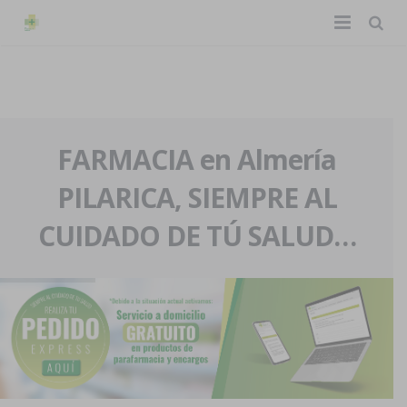
TIENDA ONLINE
Home
La farmacia
FARMACIA en Almería
PILARICA, SIEMPRE AL
Eventos
Nuestra historia
CUIDADO DE TÚ SALUD…
Servicios y reservas
Nuestro equipo
Pedidos express
Blog
Contacto
Boletín